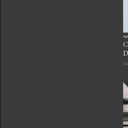
ag
C
D
Co