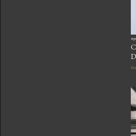
ag
C
D
Co